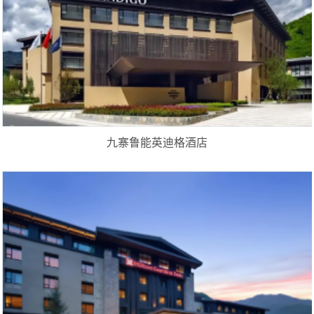
九寨鲁能英迪格酒店