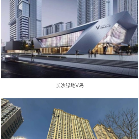
长沙绿地V岛