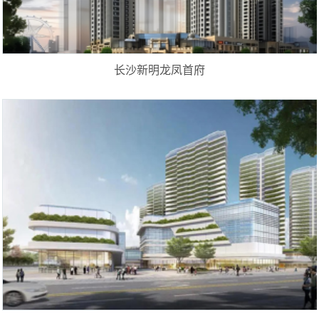
长沙新明龙凤首府