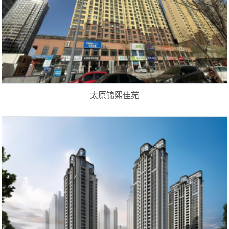
太原锦熙佳苑