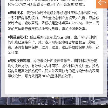
10%-100%之间无级调节平稳运行而不会发生“喘振”。
■
降噪技术
：麦克维尔制冷剂喷射系统通过压缩机排气腔上的
一系列径向排列喷口，把少量液态制冷剂喷至排气侧，形成雾
状制冷剂，吸收声能，降低机组整体噪声4
7dB(A)。此外，闪
~
发的气体能降低压缩机排气过热度，增加冷凝器效率。
■
机载启动柜：
低压系列标配机载软启动柜，出厂时与电机间
的电缆已连接完毕，减少客户现场配电柜占地面积及电缆投
资。还具备相序保护、过流、过温、过压等故障保护功能，安
全可靠。
■
高效换热容器：
均液板设计和换热管排布，保障制冷剂分配
均匀换热充分，有效缩小占地面积、减少制冷剂充注量。换热
器内采用高效换热铜管，管束外表面独有的翅片设计和内表面
螺纹设计，可有效提高30%的整体换热效率。