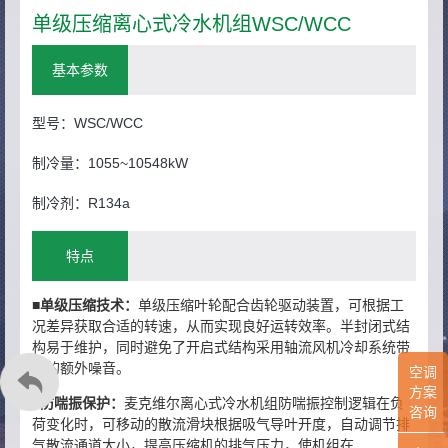
单级压缩离心式冷水机组WSC/WCC
基本参数
型号：WSC/WCC
制冷量：1055~10548kW
制冷剂：R134a
特点
■
单级压缩技术：
单级压缩叶轮配合齿轮驱动装置，可根据工
况差异获取合适的转速，从而实现良好运转效率。半封闭式结
构易于维护，同时避免了开启式结构采用轴流风机冷却系统带
来的额外噪音。
空调
方案
■
防喘振保护：
麦克维尔离心式冷水机组防喘振控制逻辑在负
咨询
荷变化时，可移动的散流滑块根据吸气导叶开度，自动调节排
气散流通道大小，提高压缩机的排气压力，使机组在