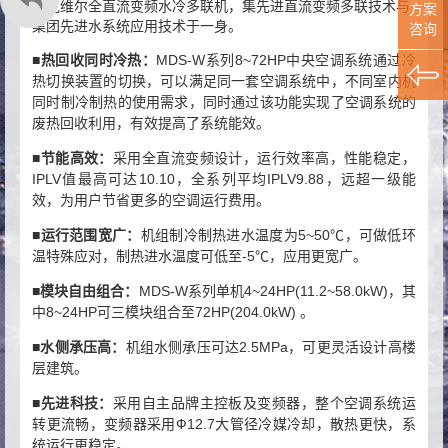
麦克维尔全直流变频水冷多联机，集先进直流变频多联技术与
方案
集团先进水系统应用技术于一身。
咨询
热回收同时冷热：
MDS-W系列8~72HP中央空调系统通过冷
■
热切换装置的切换，可以满足同一套空调系统中，不同室内机
同时制冷制热的使用需求，同时通过该功能实现了空调系统的
废热回收利用，有效提高了系统能效。
节能高效：
采用全直流变频设计，运行效率高，性能稳定，
■
IPLV值最高可达10.10，全系列平均IPLV9.88，远超一级能
效，为用户节省更多的空调运行费用。
运行范围宽广：
机组制冷制热进水温度为5~50℃，可做低环
■
温特殊应对，制热进水温度可低至-5℃，应用更宽广。
模块自由组合：
MDS-W系列单机4~24HP(11.2~58.0kW)，其
■
中8~24HP可三模块组合至72HP(204.0kW) 。
水侧承压高：
机组水侧承压可达2.5MPa，可更灵活设计高楼
■
层建筑。
先进科技：
采用自主品牌主控板及变频器，整个空调系统运
■
转更流畅，变频器采用Ф12.7大管径冷媒冷却，散热更快，系
统运行更稳定。